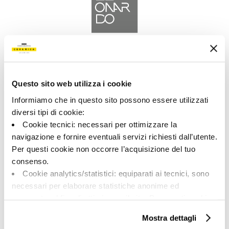
A brand of Cooperativa Ceramica d’Imola
Via Vittorio Veneto, 13 - 40026 Imola (BO)
Tel: +39 0542 601601
Questo sito web utilizza i cookie
Informiamo che in questo sito possono essere utilizzati
diversi tipi di cookie:
Cookie tecnici: necessari per ottimizzare la
navigazione e fornire eventuali servizi richiesti dall’utente.
LEONARDO
Per questi cookie non occorre l’acquisizione del tuo
consenso.
BRAND
Cookie analytics/statistici: equiparati ai tecnici, sono
COLECCIONES
necessari per elaborare statistiche anonime ed
aggregate, al fine di ottimizzare il sito. Per questi cookie
non occorre l’acquisizione del tuo consenso.
Mostra dettagli
Cookie di profilazione/marketing: sono utilizzati, solo
ACERCA DE NOSOTROS