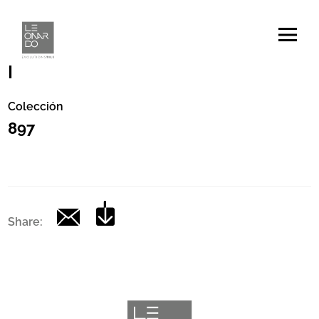
Código
|
Colección
897
Share: