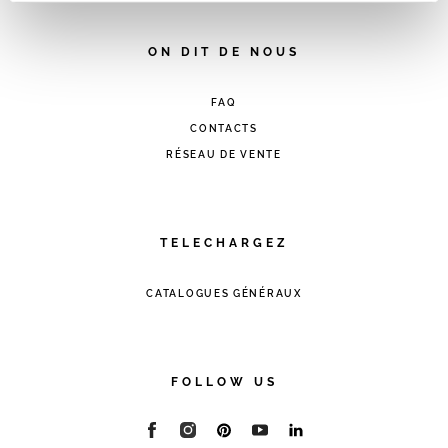
analytics, per i quali non occorre il tuo consenso. Potrai
comunque modificare le tue scelte in qualsiasi momento,
ON DIT DE NOUS
accedendo al link presente nel footer.
FAQ
CONTACTS
RÉSEAU DE VENTE
TELECHARGEZ
CATALOGUES GÉNÉRAUX
FOLLOW US