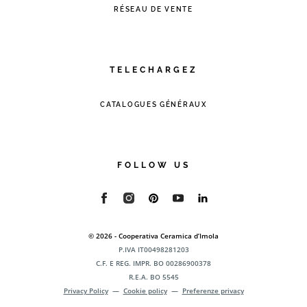
RÉSEAU DE VENTE
TELECHARGEZ
CATALOGUES GÉNÉRAUX
FOLLOW US
© 2026 - Cooperativa Ceramica d’Imola
P.IVA IT00498281203
C.F. E REG. IMPR. BO 00286900378
R.E.A. BO 5545
Privacy Policy
—
Cookie policy
—
Preferenze privacy