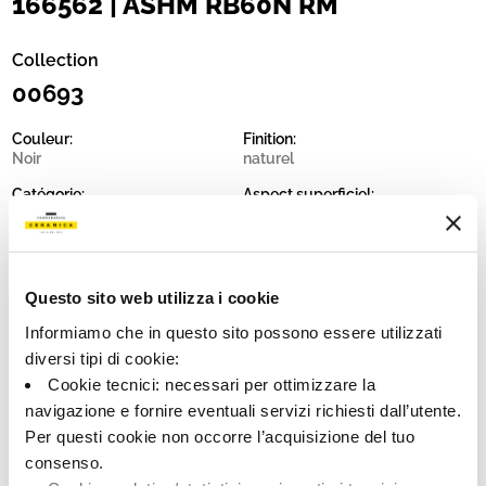
166562 | ASHM RB60N RM
Collection
00693
Couleur:
Finition:
Noir
naturel
Catégorie:
Aspect superficiel:
Fond
mat
Format:
Stonalisation:
60.0x60.0
V2
Questo sito web utilizza i cookie
Unité de measure:
MQ
Informiamo che in questo sito possono essere utilizzati
diversi tipi di cookie:
Cookie tecnici: necessari per ottimizzare la
navigazione e fornire eventuali servizi richiesti dall’utente.
Per questi cookie non occorre l’acquisizione del tuo
Share:
consenso.