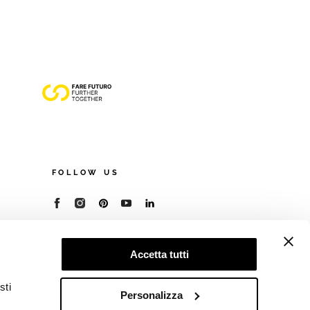
FOLLOW US
© 2026 - Cooperativa Ceramica d’Imola
P.IVA IT00498281203
Accetta tutti
C.F. E REG. IMPR. BO 00286900378
R.E.A. BO 5545
sti
Privacy Policy
—
Cookie policy
—
Preferenze
Personalizza
privacy