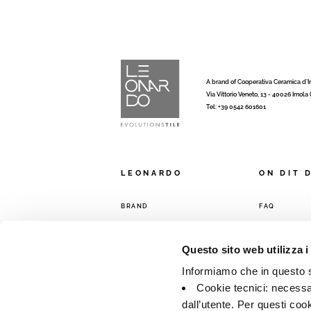
A brand of Cooperativa Ceramica d’
Via Vittorio Veneto, 13 - 40026 Imola
Tel: +39 0542 601601
LEONARDO
ON DIT 
BRAND
FAQ
COLLECTIONS
CONTACTS
RÉSEAU DE 
Questo sito web utilizza i
Informiamo che in questo si
Cookie tecnici: necessar
dall’utente. Per questi coo