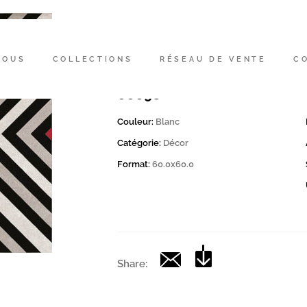
Code
167117 | MOON DK 2 60
NOUS
COLLECTIONS
RÉSEAU DE VENTE
C
Collection
00698
Couleur:
Blanc
Catégorie:
Décor
Format:
60.0x60.0
Share: