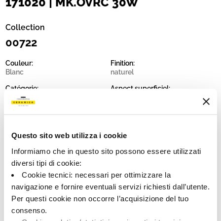
171020 | MK.OVRC 30W
Collection
00722
Couleur:
Finition:
Blanc
naturel
Catégorie:
Aspect superficiel:
Fond
mat
Format:
Stonalisation:
30.0x30.0
V2
Questo sito web utilizza i cookie
Unité de measure:
MQ
Informiamo che in questo sito possono essere utilizzati
diversi tipi di cookie:
Cookie tecnici: necessari per ottimizzare la
navigazione e fornire eventuali servizi richiesti dall’utente.
Per questi cookie non occorre l’acquisizione del tuo
Share:
consenso.