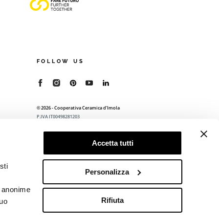
FOLLOW US
© 2026 - Cooperativa Ceramica d’Imola
P.IVA IT00498281203
C.F. E REG. IMPR. BO 00286900378
R.E.A. BO 5545
Accetta tutti
Privacy Policy
—
Cookie policy
—
Preferenze
privacy
sti
Personalizza
he anonime
Rifiuta
tuo