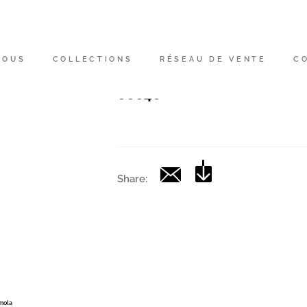
Code
|
NOUS
COLLECTIONS
RÉSEAU DE VENTE
C
Collection
00646
Share:
Imola