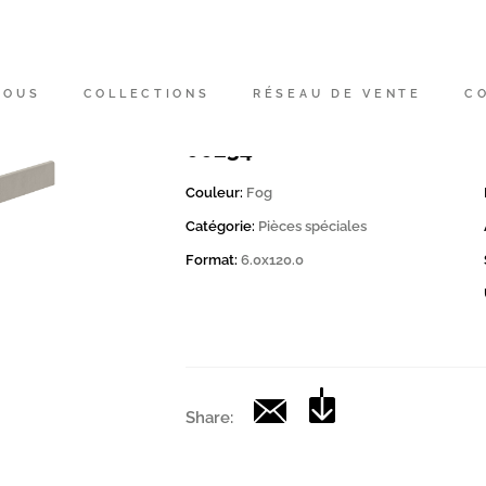
Code
200572 | CD FOG BT120
NOUS
COLLECTIONS
RÉSEAU DE VENTE
C
Collection
00234
Couleur:
Fog
Catégorie:
Pièces spéciales
Format:
6.0x120.0
Share: