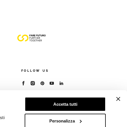
FOLLOW US
© 2026 - Cooperativa Ceramica d’Imola
P.IVA IT00498281203
Accetta tutti
C.F. E REG. IMPR. BO 00286900378
R.E.A. BO 5545
sti
Privacy Policy
—
Cookie policy
—
Preferenze
Personalizza
privacy