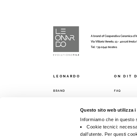
A brand of Cooperativa Ceramica d’
Via Vittorio Veneto, 13 - 40026 Imola
Tel: +39 0542 601601
LEONARDO
ON DIT 
BRAND
FAQ
COLLECTIONS
CONTACTS
RÉSEAU DE 
Questo sito web utilizza i
Informiamo che in questo si
Cookie tecnici: necessar
dall’utente. Per questi coo