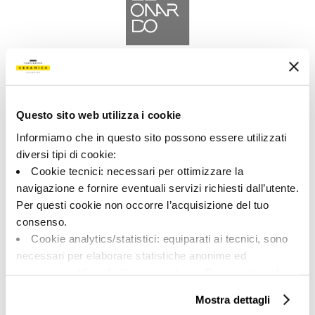
A brand of Cooperativa Ceramica d’Imola
Via Vittorio Veneto, 13 - 40026 Imola (BO)
Tel: +39 0542 601601
Questo sito web utilizza i cookie
Informiamo che in questo sito possono essere utilizzati
diversi tipi di cookie:
Cookie tecnici: necessari per ottimizzare la
navigazione e fornire eventuali servizi richiesti dall’utente.
LEONARDO
Per questi cookie non occorre l’acquisizione del tuo
consenso.
BRAND
Cookie analytics/statistici: equiparati ai tecnici, sono
COLLECTIONS
necessari per elaborare statistiche anonime ed
aggregate, al fine di ottimizzare il sito. Per questi cookie
non occorre l’acquisizione del tuo consenso.
Mostra dettagli
Cookie di profilazione/marketing: sono utilizzati, solo
ON DIT DE NOUS