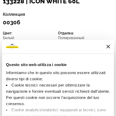
133228 | ICON WHITE 60L
Коллекция
00306
Цвет:
Отделка:
Белый
Полированный
Типология:
Разнотон:
Фон
V1
Формат:
Единица измерения:
60.0x60.0
MQ
Questo sito web utilizza i cookie
Informiamo che in questo sito possono essere utilizzati
diversi tipi di cookie:
Cookie tecnici: necessari per ottimizzare la
navigazione e fornire eventuali servizi richiesti dall’utente.
Share:
Per questi cookie non occorre l’acquisizione del tuo
consenso.
Cookie analytics/statistici: equiparati ai tecnici, sono