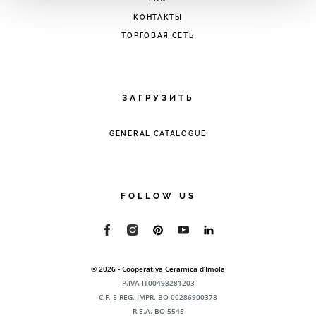
accedendo al link presente nel footer.
КОНТАКТЫ
ТОРГОВАЯ СЕТЬ
ЗАГРУЗИТЬ
GENERAL CATALOGUE
FOLLOW US
© 2026 - Cooperativa Ceramica d’Imola
P.IVA IT00498281203
C.F. E REG. IMPR. BO 00286900378
R.E.A. BO 5545