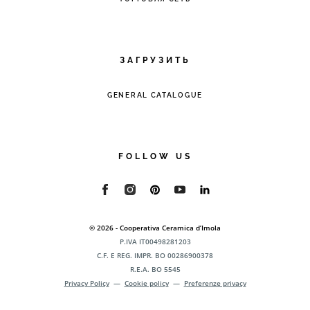
ЗАГРУЗИТЬ
GENERAL CATALOGUE
FOLLOW US
© 2026 - Cooperativa Ceramica d’Imola
P.IVA IT00498281203
C.F. E REG. IMPR. BO 00286900378
R.E.A. BO 5545
Privacy Policy
—
Cookie policy
—
Preferenze privacy