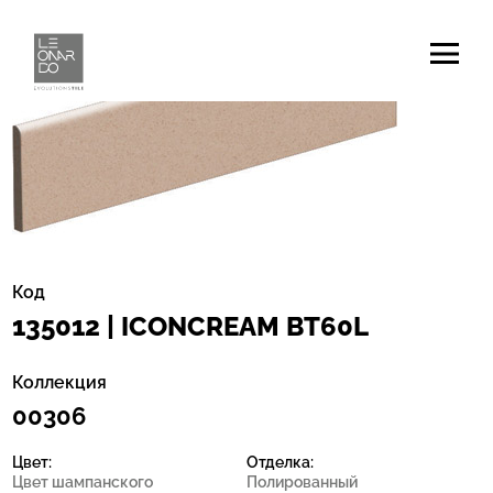
Код
135012 | ICONCREAM BT60L
Коллекция
00306
Цвет:
Отделка:
Цвет шампанcкого
Полированный