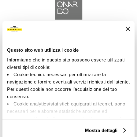
A brand of Cooperativa Ceramica d’Imola
Via Vittorio Veneto, 13 - 40026 Imola (BO)
Tel: +39 0542 601601
Questo sito web utilizza i cookie
Informiamo che in questo sito possono essere utilizzati
diversi tipi di cookie:
Cookie tecnici: necessari per ottimizzare la
navigazione e fornire eventuali servizi richiesti dall’utente.
LEONARDO
Per questi cookie non occorre l’acquisizione del tuo
consenso.
BRAND
Cookie analytics/statistici: equiparati ai tecnici, sono
КОЛЛЕКЦИИ
necessari per elaborare statistiche anonime ed
aggregate, al fine di ottimizzare il sito. Per questi cookie
non occorre l’acquisizione del tuo consenso.
Mostra dettagli
Cookie di profilazione/marketing: sono utilizzati, solo
O HAC