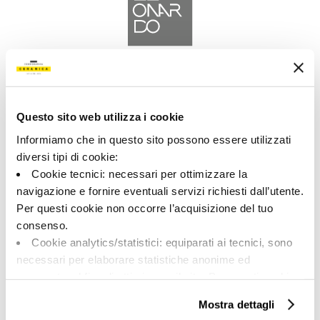
A brand of Cooperativa Ceramica d’Imola
Via Vittorio Veneto, 13 - 40026 Imola (BO)
Tel: +39 0542 601601
Questo sito web utilizza i cookie
Informiamo che in questo sito possono essere utilizzati
diversi tipi di cookie:
Cookie tecnici: necessari per ottimizzare la
navigazione e fornire eventuali servizi richiesti dall’utente.
LEONARDO
Per questi cookie non occorre l’acquisizione del tuo
consenso.
BRAND
Cookie analytics/statistici: equiparati ai tecnici, sono
КОЛЛЕКЦИИ
necessari per elaborare statistiche anonime ed
aggregate, al fine di ottimizzare il sito. Per questi cookie
non occorre l’acquisizione del tuo consenso.
Mostra dettagli
Cookie di profilazione/marketing: sono utilizzati, solo
O HAC