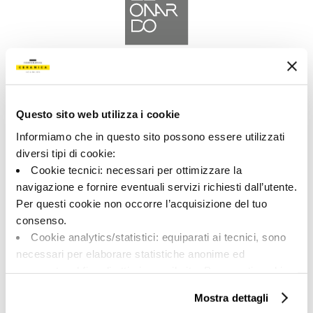
A brand of Cooperativa Ceramica d’Imola
Via Vittorio Veneto, 13 - 40026 Imola (BO)
Tel: +39 0542 601601
Questo sito web utilizza i cookie
Informiamo che in questo sito possono essere utilizzati
diversi tipi di cookie:
Cookie tecnici: necessari per ottimizzare la
navigazione e fornire eventuali servizi richiesti dall’utente.
LEONARDO
Per questi cookie non occorre l’acquisizione del tuo
consenso.
BRAND
Cookie analytics/statistici: equiparati ai tecnici, sono
КОЛЛЕКЦИИ
necessari per elaborare statistiche anonime ed
aggregate, al fine di ottimizzare il sito. Per questi cookie
non occorre l’acquisizione del tuo consenso.
Mostra dettagli
Cookie di profilazione/marketing: sono utilizzati, solo
O HAC