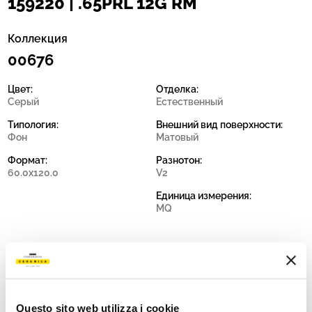
159220 | .65PRL 12G RM
Коллекция
00676
Цвет:
Отделка:
Серый
Естественный
Типология:
Внешний вид поверхности:
Фон
Матовый
Формат:
Разнотон:
60.0x120.0
V2
Единица измерения:
MQ
Share:
Questo sito web utilizza i cookie