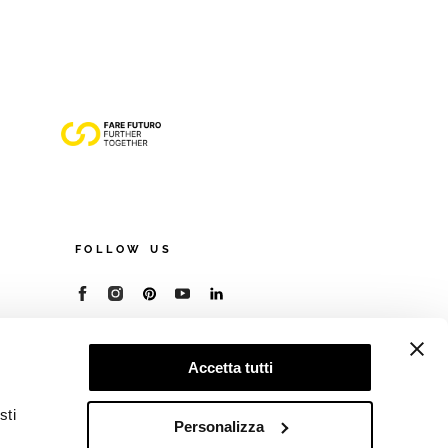
FOLLOW US
© 2026 - Cooperativa Ceramica d’Imola
P.IVA IT00498281203
Accetta tutti
C.F. E REG. IMPR. BO 00286900378
R.E.A. BO 5545
sti
Privacy Policy
—
Cookie policy
—
Preferenze
Personalizza
privacy