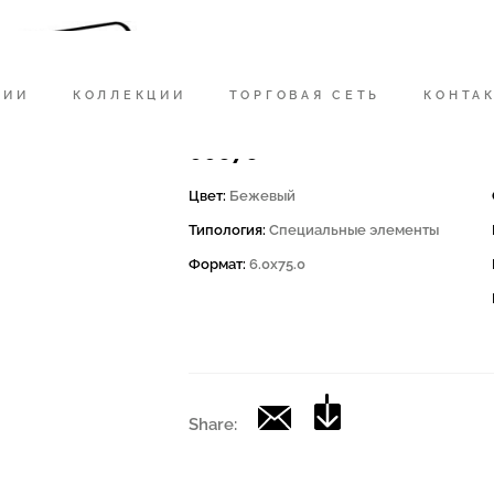
Код
162014 | .65PRL BT75B
НИИ
КОЛЛЕКЦИИ
ТОРГОВАЯ СЕТЬ
КОНТА
Коллекция
00676
Цвет:
Бежевый
Типология:
Специальные элементы
Формат:
6.0x75.0
Share: