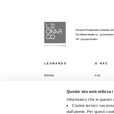
A brand of Cooperativa Ceramica d’
Via Vittorio Veneto, 13 - 40026 Imola
Tel: +39 0542 601601
LEONARDO
O HAC
BRAND
FAQ
КОЛЛЕКЦИИ
КОНТАКТЫ
ТОРГОВАЯ С
Questo sito web utilizza i
Informiamo che in questo si
Cookie tecnici: necessar
dall’utente. Per questi coo