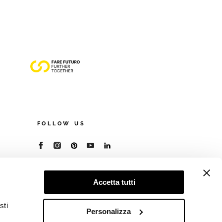
FOLLOW US
© 2026 - Cooperativa Ceramica d’Imola
P.IVA IT00498281203
Accetta tutti
C.F. E REG. IMPR. BO 00286900378
R.E.A. BO 5545
sti
Privacy Policy
—
Cookie policy
—
Preferenze
Personalizza
privacy