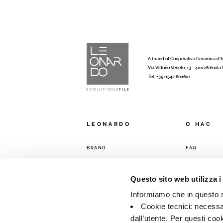
A brand of Cooperativa Ceramica d’
Via Vittorio Veneto, 13 - 40026 Imola
Tel: +39 0542 601601
LEONARDO
O HAC
BRAND
FAQ
КОЛЛЕКЦИИ
КОНТАКТЫ
ТОРГОВАЯ С
Questo sito web utilizza i
Informiamo che in questo si
Cookie tecnici: necessar
dall’utente. Per questi coo