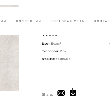
Код
165895 | MOON 60W RM
НИИ
КОЛЛЕКЦИИ
ТОРГОВАЯ СЕТЬ
КОНТА
Коллекция
00698
Цвет:
Белый
Типология:
Фон
Формат:
60.0x60.0
Share: