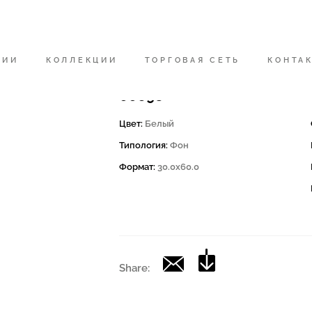
Код
166550 | MOON RB36W R
НИИ
КОЛЛЕКЦИИ
ТОРГОВАЯ СЕТЬ
КОНТА
Коллекция
00698
Цвет:
Белый
Типология:
Фон
Формат:
30.0x60.0
Share: