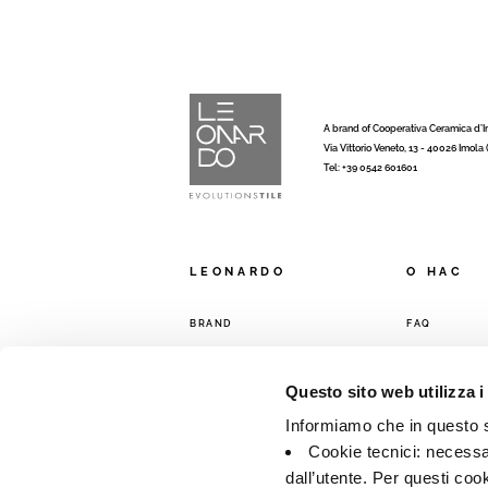
A brand of Cooperativa Ceramica d’
Via Vittorio Veneto, 13 - 40026 Imola
Tel: +39 0542 601601
LEONARDO
O HAC
BRAND
FAQ
КОЛЛЕКЦИИ
КОНТАКТЫ
ТОРГОВАЯ С
Questo sito web utilizza i
Informiamo che in questo si
Cookie tecnici: necessar
dall’utente. Per questi coo