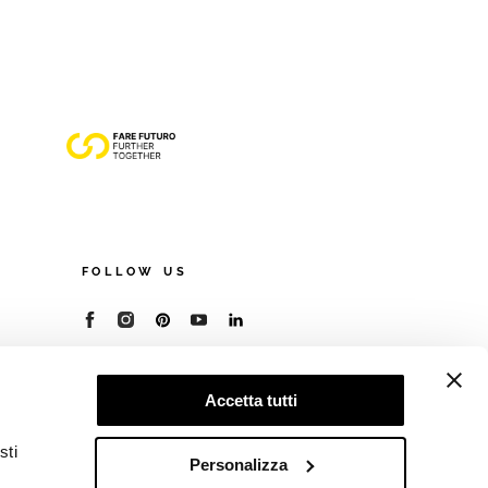
FOLLOW US
© 2026 - Cooperativa Ceramica d’Imola
P.IVA IT00498281203
Accetta tutti
C.F. E REG. IMPR. BO 00286900378
R.E.A. BO 5545
sti
Privacy Policy
—
Cookie policy
—
Preferenze
Personalizza
privacy