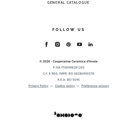
GENERAL CATALOGUE
FOLLOW US
© 2026 - Cooperativa Ceramica d’Imola
P.IVA IT00498281203
C.F. E REG. IMPR. BO 00286900378
R.E.A. BO 5545
Privacy Policy
—
Cookie policy
—
Preferenze privacy