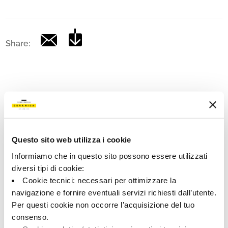
Share:
Questo sito web utilizza i cookie
Informiamo che in questo sito possono essere utilizzati
diversi tipi di cookie:
A brand of Cooperativa Ceramica d’Imola
Cookie tecnici: necessari per ottimizzare la
Via Vittorio Veneto, 13 - 40026 Imola (BO)
Tel: +39 0542 601601
navigazione e fornire eventuali servizi richiesti dall’utente.
Per questi cookie non occorre l’acquisizione del tuo
consenso.