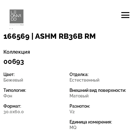
Код
166569 | ASHM RB36B RM
Коллекция
00693
Цвет:
Отделка:
Бежевый
Естественный
Типология:
Внешний вид поверхности:
Фон
Матовый
Формат:
Разнотон:
30.0x60.0
V2
Единица измерения:
MQ