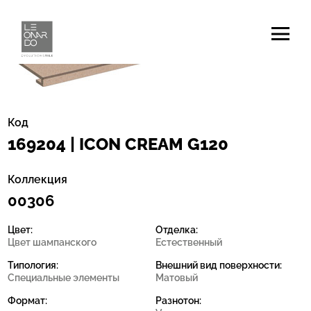
Код
169204 | ICON CREAM G120
Коллекция
00306
Цвет:
Отделка:
Цвет шампанcкого
Естественный
Типология:
Внешний вид поверхности:
Специальные элементы
Матовый
Формат:
Разнотон: