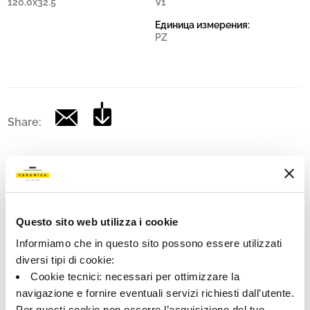
120.0x32.5
V1
Единица измерения:
PZ
Share:
Questo sito web utilizza i cookie
Informiamo che in questo sito possono essere utilizzati
diversi tipi di cookie:
Cookie tecnici: necessari per ottimizzare la
navigazione e fornire eventuali servizi richiesti dall’utente.
A brand of Cooperativa Ceramica d’Imola
Per questi cookie non occorre l’acquisizione del tuo
Via Vittorio Veneto, 13 - 40026 Imola (BO)