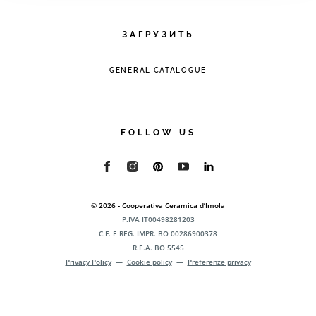
ЗАГРУЗИТЬ
GENERAL CATALOGUE
FOLLOW US
© 2026 - Cooperativa Ceramica d’Imola
P.IVA IT00498281203
C.F. E REG. IMPR. BO 00286900378
R.E.A. BO 5545
Privacy Policy
—
Cookie policy
—
Preferenze privacy