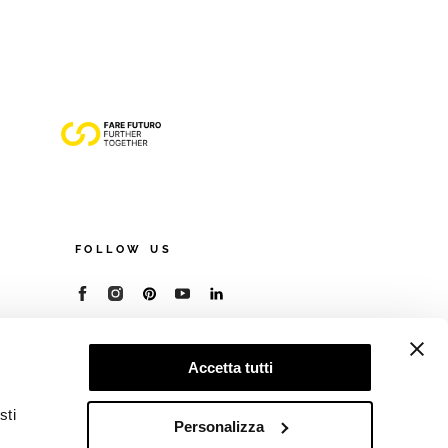
FOLLOW US
© 2026 - Cooperativa Ceramica d’Imola
P.IVA IT00498281203
Accetta tutti
C.F. E REG. IMPR. BO 00286900378
R.E.A. BO 5545
sti
Privacy Policy
—
Cookie policy
—
Preferenze
Personalizza
privacy