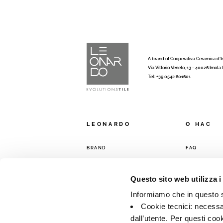
A brand of Cooperativa Ceramica d’
Via Vittorio Veneto, 13 - 40026 Imola
Tel: +39 0542 601601
LEONARDO
O HAC
BRAND
FAQ
КОЛЛЕКЦИИ
КОНТАКТЫ
ТОРГОВАЯ С
Questo sito web utilizza i
Informiamo che in questo si
Cookie tecnici: necessar
dall’utente. Per questi coo