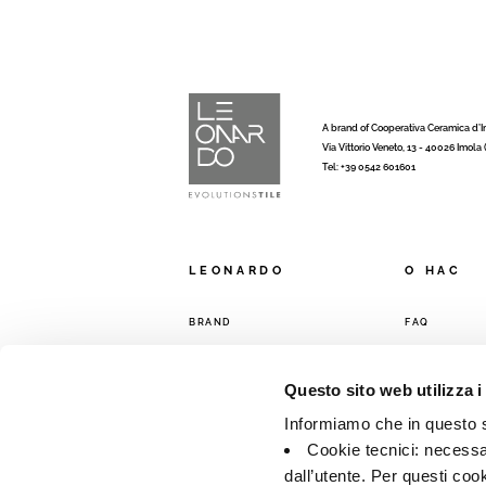
A brand of Cooperativa Ceramica d’
Via Vittorio Veneto, 13 - 40026 Imola
Tel: +39 0542 601601
LEONARDO
O HAC
BRAND
FAQ
КОЛЛЕКЦИИ
КОНТАКТЫ
ТОРГОВАЯ С
Questo sito web utilizza i
Informiamo che in questo si
Cookie tecnici: necessar
dall’utente. Per questi coo