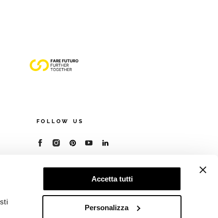
FOLLOW US
© 2026 - Cooperativa Ceramica d’Imola
P.IVA IT00498281203
Accetta tutti
C.F. E REG. IMPR. BO 00286900378
R.E.A. BO 5545
sti
Privacy Policy
—
Cookie policy
—
Preferenze
Personalizza
privacy