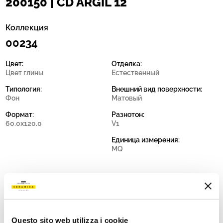
200150 | CD ARGIL 12
Коллекция
00234
Цвет:
Отделка:
Цвет глины
Естественный
Типология:
Внешний вид поверхности:
Фон
Матовый
Формат:
Разнотон:
60.0x120.0
V1
Единица измерения:
MQ
Share:
Questo sito web utilizza i cookie