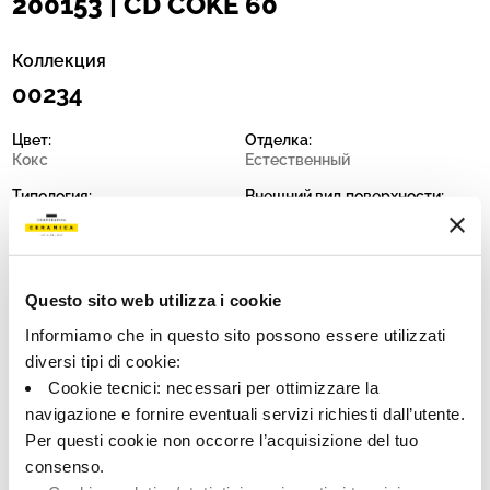
200153 | CD COKE 60
Коллекция
00234
Цвет:
Отделка:
Кокс
Естественный
Типология:
Внешний вид поверхности:
Фон
Матовый
Формат:
Разнотон:
60.0x60.0
V1
Questo sito web utilizza i cookie
Единица измерения:
MQ
Informiamo che in questo sito possono essere utilizzati
diversi tipi di cookie:
Cookie tecnici: necessari per ottimizzare la
navigazione e fornire eventuali servizi richiesti dall’utente.
Per questi cookie non occorre l’acquisizione del tuo
Share:
consenso.