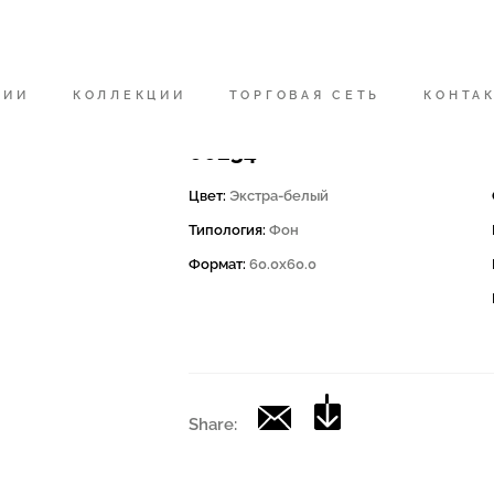
Код
200157 | CD EXTWHITE 60
НИИ
КОЛЛЕКЦИИ
ТОРГОВАЯ СЕТЬ
КОНТА
Коллекция
00234
Цвет:
Экстра-белый
Типология:
Фон
Формат:
60.0x60.0
Share: