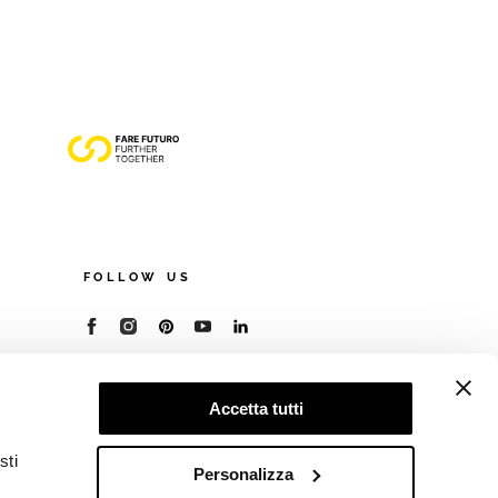
FOLLOW US
© 2026 - Cooperativa Ceramica d’Imola
P.IVA IT00498281203
Accetta tutti
C.F. E REG. IMPR. BO 00286900378
R.E.A. BO 5545
sti
Privacy Policy
—
Cookie policy
—
Preferenze
Personalizza
privacy