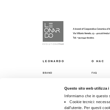
A brand of Cooperativa Ceramica d’
Via Vittorio Veneto, 13 - 40026 Imola
Tel: +39 0542 601601
LEONARDO
O HAC
BRAND
FAQ
КОЛЛЕКЦИИ
КОНТАКТЫ
ТОРГОВАЯ С
Questo sito web utilizza i
Informiamo che in questo si
Cookie tecnici: necessar
dall’utente. Per questi coo