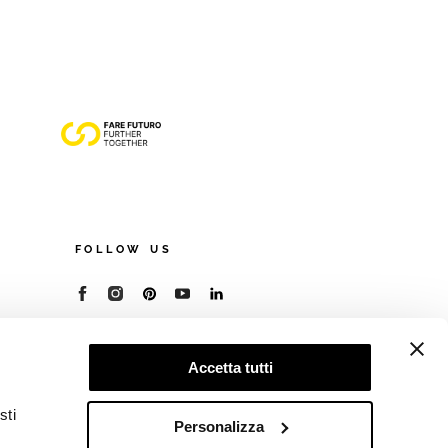
FOLLOW US
© 2026 - Cooperativa Ceramica d’Imola
P.IVA IT00498281203
Accetta tutti
C.F. E REG. IMPR. BO 00286900378
R.E.A. BO 5545
sti
Privacy Policy
—
Cookie policy
—
Preferenze
Personalizza
privacy