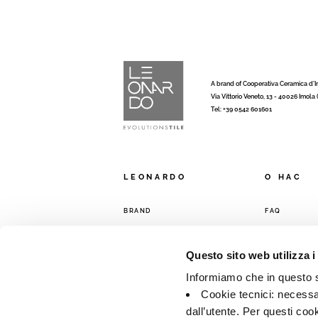
A brand of Cooperativa Ceramica d’
Via Vittorio Veneto, 13 - 40026 Imola
Tel: +39 0542 601601
LEONARDO
O HAC
BRAND
FAQ
КОЛЛЕКЦИИ
КОНТАКТЫ
ТОРГОВАЯ С
Questo sito web utilizza i
Informiamo che in questo si
Cookie tecnici: necessar
dall’utente. Per questi coo