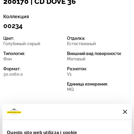
200170 | CD DOVE 36
Коллекция
00234
Цвет:
Отделка:
Голубиный-серый
Естественный
Типология:
Внешний вид поверхности:
Фон
Матовый
Формат:
Разнотон:
30.0x60.0
V1
Единица измерения:
MQ
Share:
Questo sito web utilizza i cookie