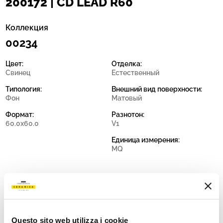
200172 | CD LEAD R60
Коллекция
00234
Цвет:
Отделка:
Свинец
Естественный
Типология:
Внешний вид поверхности:
Фон
Матовый
Формат:
Разнотон:
60.0x60.0
V1
Единица измерения:
MQ
Share:
Questo sito web utilizza i cookie