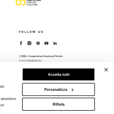
FOLLOW US
© 2026 - Cooperativa Ceramica d’Imola
P.IVA IT00498281203
C.F. E REG. IMPR. BO 00286900378
R.E.A. BO 5545
Accetta tutti
Privacy Policy
—
Cookie policy
—
Preferenze
privacy
sti
Personalizza
he anonime
Rifiuta
tuo