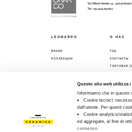
Via Vittorio Veneto, 13 - 40026 Imola
Tel: +39 0542 601601
LEONARDO
O HAC
BRAND
FAQ
КОЛЛЕКЦИИ
КОНТАКТЫ
ТОРГОВАЯ С
Questo sito web utilizza i
Informiamo che in questo si
Cookie tecnici: necessar
dall’utente. Per questi coo
Cookie analytics/statist
ed aggregate, al fine di ott
consenso.