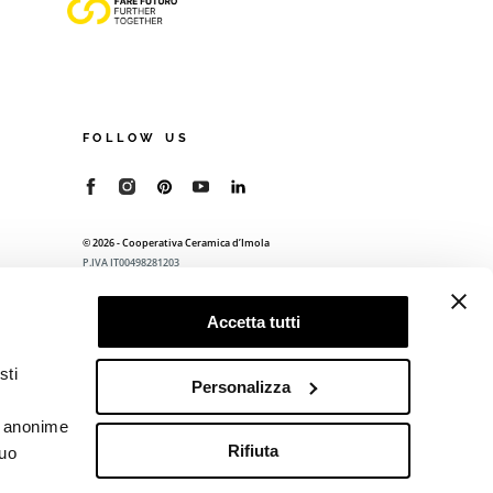
FOLLOW US
© 2026 - Cooperativa Ceramica d’Imola
P.IVA IT00498281203
C.F. E REG. IMPR. BO 00286900378
R.E.A. BO 5545
Accetta tutti
Privacy Policy
—
Cookie policy
—
Preferenze
privacy
sti
Personalizza
he anonime
Rifiuta
tuo