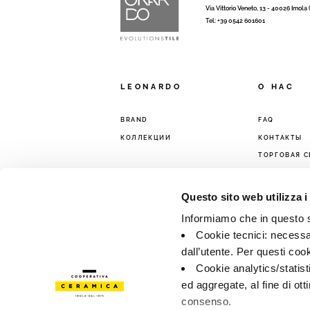
Via Vittorio Veneto, 13 - 40026 Imola
Tel: +39 0542 601601
LEONARDO
O HAC
BRAND
FAQ
КОЛЛЕКЦИИ
КОНТАКТЫ
ТОРГОВАЯ С
Questo sito web utilizza i
Informiamo che in questo si
Cookie tecnici: necessar
dall’utente. Per questi coo
Cookie analytics/statist
ed aggregate, al fine di ott
consenso.