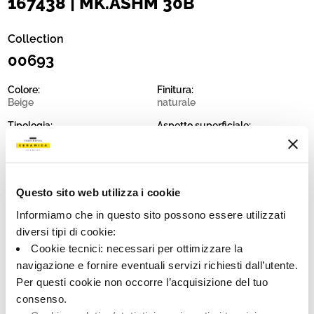
167438 | MK.ASHM 30B
Collection
00693
Colore:
Finitura:
Beige
naturale
Tipologia:
Aspetto superficiale:
Fondo
opaco
Formato:
Stonalizzazione:
30.0x30.0
V2
Questo sito web utilizza i cookie
Unità di misura:
MQ
Informiamo che in questo sito possono essere utilizzati
diversi tipi di cookie:
Cookie tecnici: necessari per ottimizzare la
navigazione e fornire eventuali servizi richiesti dall’utente.
Per questi cookie non occorre l’acquisizione del tuo
Share:
consenso.