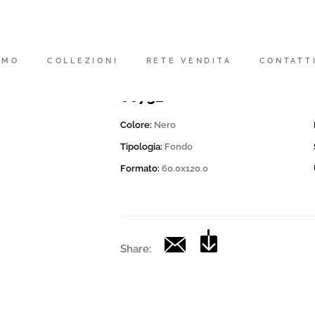
Codice
172480 | ENDL TU12N LLL
AMO
COLLEZIONI
RETE VENDITA
CONTATT
Collection
00732
Colore:
Nero
Tipologia:
Fondo
Formato:
60.0x120.0
Share: