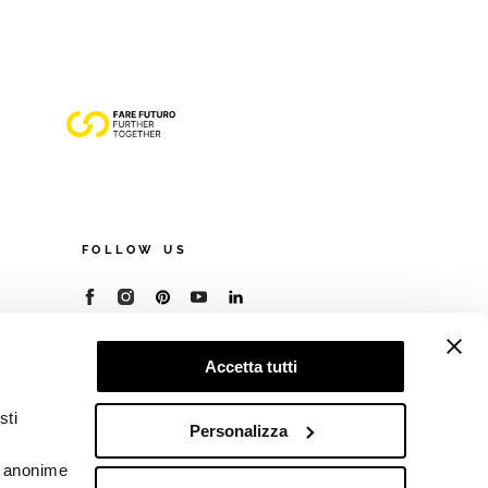
FOLLOW US
© 2026 - Cooperativa Ceramica d’Imola
Accetta tutti
P.IVA IT00498281203
C.F. E REG. IMPR. BO 00286900378
R.E.A. BO 5545
sti
Personalizza
Privacy Policy
—
Cookie policy
—
Preferenze
privacy
he anonime