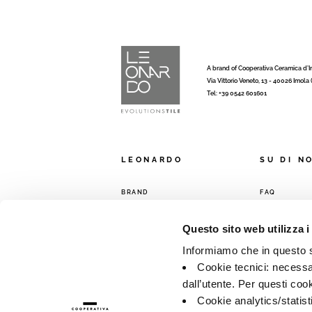
A brand of Cooperativa Ceramica d’
Via Vittorio Veneto, 13 - 40026 Imola
Tel: +39 0542 601601
LEONARDO
SU DI N
BRAND
FAQ
COLLEZIONI
CONTATTI
Questo sito web utilizza i
RETE VENDIT
Informiamo che in questo si
Cookie tecnici: necessar
dall’utente. Per questi coo
Cookie analytics/statist