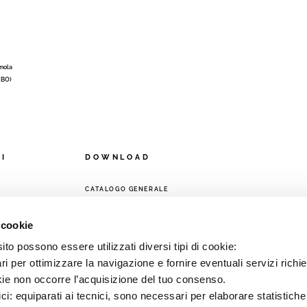
Imola
 (BO)
OI
DOWNLOAD
CATALOGO GENERALE
 cookie
A
to possono essere utilizzati diversi tipi di cookie:
i per ottimizzare la navigazione e fornire eventuali servizi richie
kie non occorre l’acquisizione del tuo consenso.
ici: equiparati ai tecnici, sono necessari per elaborare statistic