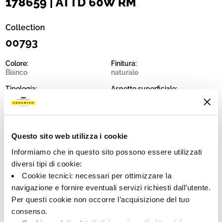
178659 | ATTD 60W RM
Collection
00793
Colore:
Finitura:
Bianco
naturale
Tipologia:
Aspetto superficiale:
Fondo
opaco
Formato:
Stonalizzazione:
60.0x60.0
V2
Questo sito web utilizza i cookie
Unità di misura:
MQ
Informiamo che in questo sito possono essere utilizzati
diversi tipi di cookie:
Cookie tecnici: necessari per ottimizzare la
navigazione e fornire eventuali servizi richiesti dall’utente.
Per questi cookie non occorre l’acquisizione del tuo
Share:
consenso.