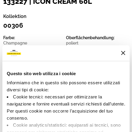
133227 | ICON CREAM 60L
Kollektion
00306
Farbe:
Oberflächenbehandlung:
Champagne
poliert
Typologie:
Schattierung:
Schlicht
V1
Format:
Maßeinheit:
60.0x60.0
MQ
Questo sito web utilizza i cookie
Informiamo che in questo sito possono essere utilizzati
diversi tipi di cookie:
Cookie tecnici: necessari per ottimizzare la
navigazione e fornire eventuali servizi richiesti dall’utente.
Share:
Per questi cookie non occorre l’acquisizione del tuo
consenso.
Cookie analytics/statistici: equiparati ai tecnici, sono