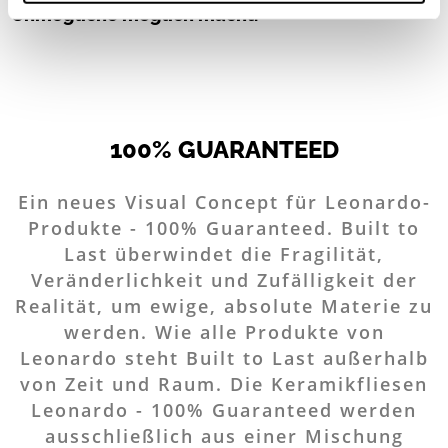
banner comporterà il permanere dei soli cookie tecnici ed
Unmögliche möglich macht.
analytics, per i quali non occorre il tuo consenso. Potrai
comunque modificare le tue scelte in qualsiasi momento,
accedendo al link presente nel footer.
100% GUARANTEED
Ein neues Visual Concept für Leonardo-
Produkte - 100% Guaranteed. Built to
Last überwindet die Fragilität,
Veränderlichkeit und Zufälligkeit der
Realität, um ewige, absolute Materie zu
werden. Wie alle Produkte von
Leonardo steht Built to Last außerhalb
von Zeit und Raum. Die Keramikfliesen
Leonardo - 100% Guaranteed werden
ausschließlich aus einer Mischung