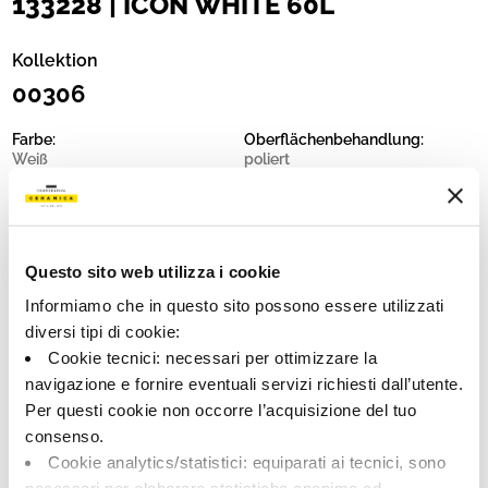
133228 | ICON WHITE 60L
Kollektion
00306
Farbe:
Oberflächenbehandlung:
Weiß
poliert
Typologie:
Schattierung:
Schlicht
V1
Format:
Maßeinheit:
60.0x60.0
MQ
Questo sito web utilizza i cookie
Informiamo che in questo sito possono essere utilizzati
diversi tipi di cookie:
Cookie tecnici: necessari per ottimizzare la
navigazione e fornire eventuali servizi richiesti dall’utente.
Share:
Per questi cookie non occorre l’acquisizione del tuo
consenso.
Cookie analytics/statistici: equiparati ai tecnici, sono