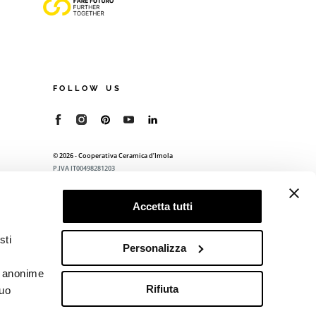
FOLLOW US
© 2026 - Cooperativa Ceramica d’Imola
P.IVA IT00498281203
C.F. E REG. IMPR. BO 00286900378
R.E.A. BO 5545
Accetta tutti
Privacy Policy
—
Cookie policy
—
Preferenze
privacy
sti
Personalizza
he anonime
Rifiuta
tuo