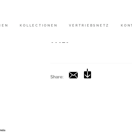
Artikelnummer
|
MEN
KOLLECTIONEN
VERTRIEBSNETZ
KON
Kollektion
00626
Share:
Imola