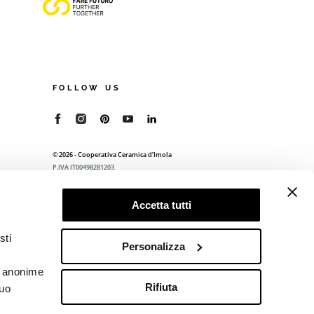
FOLLOW US
© 2026 - Cooperativa Ceramica d’Imola
P.IVA IT00498281203
C.F. E REG. IMPR. BO 00286900378
R.E.A. BO 5545
Accetta tutti
Privacy Policy
—
Cookie policy
—
Preferenze
privacy
sti
Personalizza
he anonime
Rifiuta
tuo