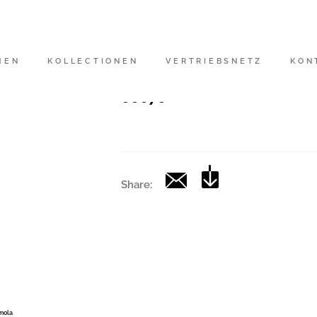
Artikelnummer
|
MEN
KOLLECTIONEN
VERTRIEBSNETZ
KON
Kollektion
00676
Share:
Imola