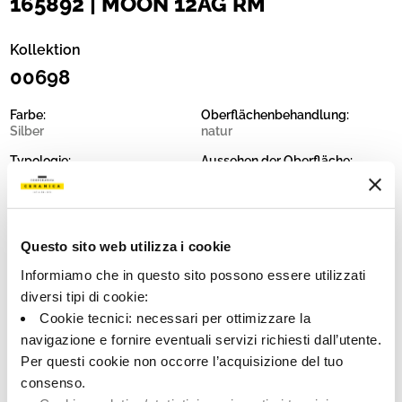
165892 | MOON 12AG RM
Kollektion
00698
Farbe:
Oberflächenbehandlung:
Silber
natur
Typologie:
Aussehen der Oberfläche:
Schlicht
matt
Format:
Schattierung:
60.0x120.0
V2
Questo sito web utilizza i cookie
Maßeinheit:
MQ
Informiamo che in questo sito possono essere utilizzati
diversi tipi di cookie:
Cookie tecnici: necessari per ottimizzare la
navigazione e fornire eventuali servizi richiesti dall’utente.
Per questi cookie non occorre l’acquisizione del tuo
Share:
consenso.