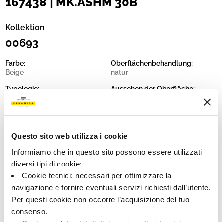
167438 | MK.ASHM 30B
Kollektion
00693
Farbe:
Oberflächenbehandlung:
Beige
natur
Typologie:
Aussehen der Oberfläche:
Schlicht
matt
Format:
Schattierung:
30.0x30.0
V2
Questo sito web utilizza i cookie
Maßeinheit:
MQ
Informiamo che in questo sito possono essere utilizzati
diversi tipi di cookie:
Cookie tecnici: necessari per ottimizzare la
navigazione e fornire eventuali servizi richiesti dall’utente.
Per questi cookie non occorre l’acquisizione del tuo
Share:
consenso.