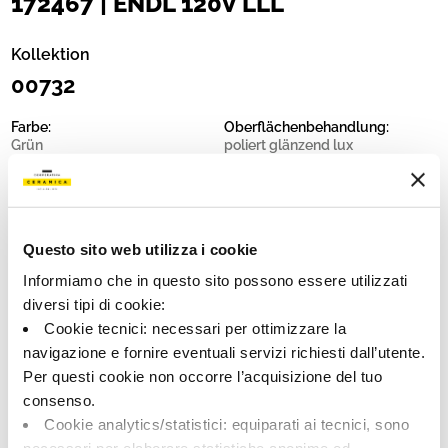
172467 | ENDL 120V LLL
Kollektion
00732
Farbe:
Oberflächenbehandlung:
Grün
poliert glänzend lux
Typologie:
Schattierung:
Schlicht
V1
Format:
Maßeinheit:
120.0x120.0
MQ
Questo sito web utilizza i cookie
Informiamo che in questo sito possono essere utilizzati
diversi tipi di cookie:
Cookie tecnici: necessari per ottimizzare la
navigazione e fornire eventuali servizi richiesti dall’utente.
Share:
Per questi cookie non occorre l’acquisizione del tuo
consenso.
Cookie analytics/statistici: equiparati ai tecnici, sono