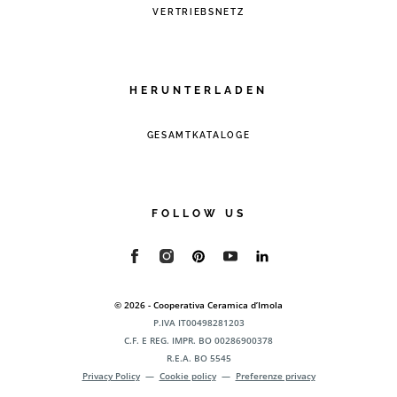
VERTRIEBSNETZ
HERUNTERLADEN
GESAMTKATALOGE
FOLLOW US
© 2026 - Cooperativa Ceramica d’Imola
P.IVA IT00498281203
C.F. E REG. IMPR. BO 00286900378
R.E.A. BO 5545
Privacy Policy
—
Cookie policy
—
Preferenze privacy