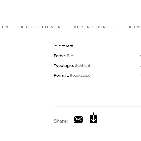
Artikelnummer
200145 | CD LEAD 12
MEN
KOLLECTIONEN
VERTRIEBSNETZ
KON
Kollektion
00234
Farbe:
Blei
Typologie:
Schlicht
Format:
60.0x120.0
Share: