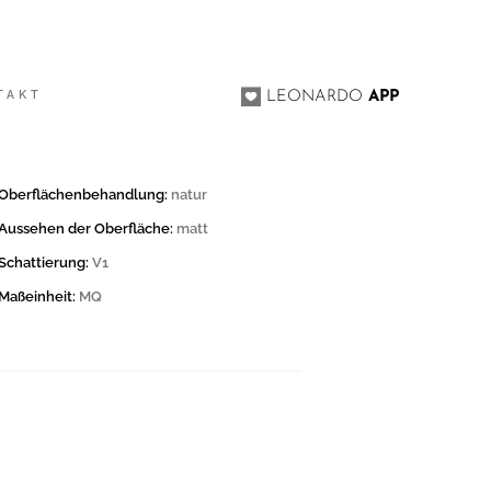
TAKT
LEONARDO
APP
Oberflächenbehandlung:
natur
Aussehen der Oberfläche:
matt
Schattierung:
V1
Maßeinheit:
MQ