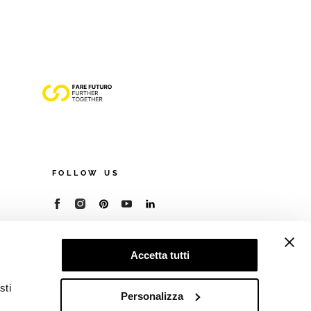
FOLLOW US
© 2026 - Cooperativa Ceramica d’Imola
P.IVA IT00498281203
Accetta tutti
C.F. E REG. IMPR. BO 00286900378
R.E.A. BO 5545
sti
Privacy Policy
—
Cookie policy
—
Preferenze
Personalizza
privacy