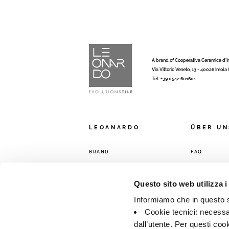
A brand of Cooperativa Ceramica d’
Via Vittorio Veneto, 13 - 40026 Imola
Tel: +39 0542 601601
LEOANARDO
ÜBER UN
BRAND
FAQ
KOLLEKTIONEN
KONTAKT
VERTRIEBSN
Questo sito web utilizza i
Informiamo che in questo si
Cookie tecnici: necessar
dall’utente. Per questi coo