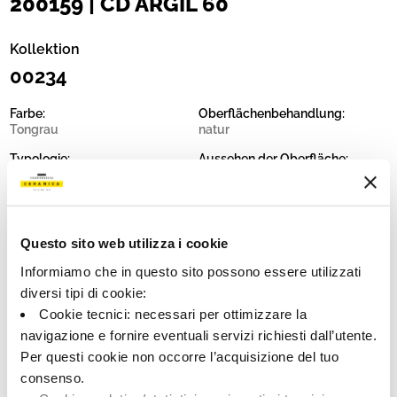
200159 | CD ARGIL 60
Kollektion
00234
Farbe:
Oberflächenbehandlung:
Tongrau
natur
Typologie:
Aussehen der Oberfläche:
Schlicht
matt
Format:
Schattierung:
60.0x60.0
V1
Questo sito web utilizza i cookie
Maßeinheit:
MQ
Informiamo che in questo sito possono essere utilizzati
diversi tipi di cookie:
Cookie tecnici: necessari per ottimizzare la
navigazione e fornire eventuali servizi richiesti dall’utente.
Per questi cookie non occorre l’acquisizione del tuo
Share:
consenso.