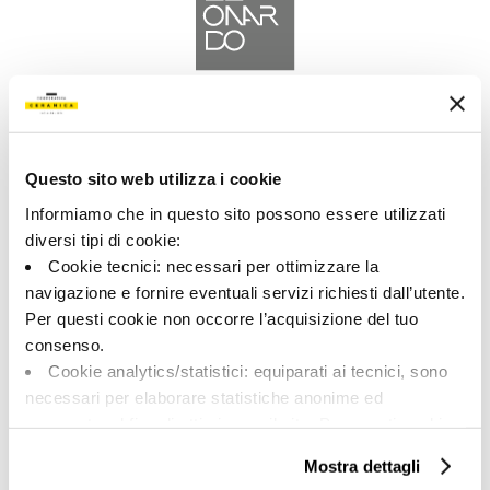
A brand of Cooperativa Ceramica d’Imola
Via Vittorio Veneto, 13 - 40026 Imola (BO)
Tel: +39 0542 601601
Questo sito web utilizza i cookie
Informiamo che in questo sito possono essere utilizzati
diversi tipi di cookie:
Cookie tecnici: necessari per ottimizzare la
navigazione e fornire eventuali servizi richiesti dall’utente.
LEOANARDO
Per questi cookie non occorre l’acquisizione del tuo
consenso.
BRAND
Cookie analytics/statistici: equiparati ai tecnici, sono
KOLLEKTIONEN
necessari per elaborare statistiche anonime ed
aggregate, al fine di ottimizzare il sito. Per questi cookie
non occorre l’acquisizione del tuo consenso.
Mostra dettagli
Cookie di profilazione/marketing: sono utilizzati, solo
ÜBER UNS