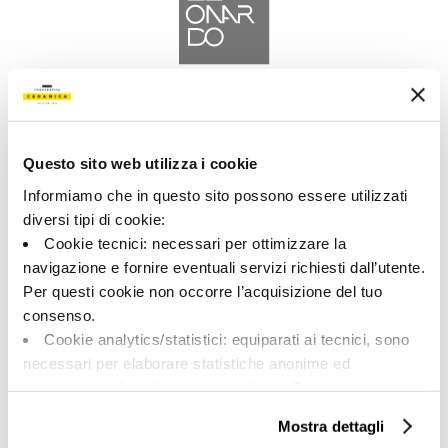
A brand of Cooperativa Ceramica d’Imola
Via Vittorio Veneto, 13 - 40026 Imola (BO)
Tel: +39 0542 601601
Questo sito web utilizza i cookie
Informiamo che in questo sito possono essere utilizzati
diversi tipi di cookie:
Cookie tecnici: necessari per ottimizzare la
navigazione e fornire eventuali servizi richiesti dall’utente.
LEOANARDO
Per questi cookie non occorre l’acquisizione del tuo
consenso.
BRAND
Cookie analytics/statistici: equiparati ai tecnici, sono
KOLLEKTIONEN
necessari per elaborare statistiche anonime ed
aggregate, al fine di ottimizzare il sito. Per questi cookie
non occorre l’acquisizione del tuo consenso.
Mostra dettagli
Cookie di profilazione/marketing: sono utilizzati, solo
ÜBER UNS