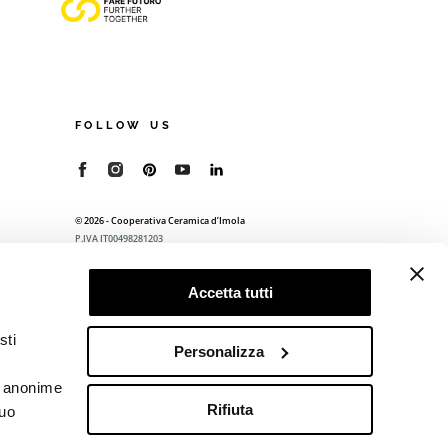
FOLLOW US
© 2026 - Cooperativa Ceramica d’Imola
P.IVA IT00498281203
C.F. E REG. IMPR. BO 00286900378
R.E.A. BO 5545
Accetta tutti
Privacy Policy
—
Cookie policy
—
Preferenze
privacy
sti
Personalizza
he anonime
Rifiuta
tuo