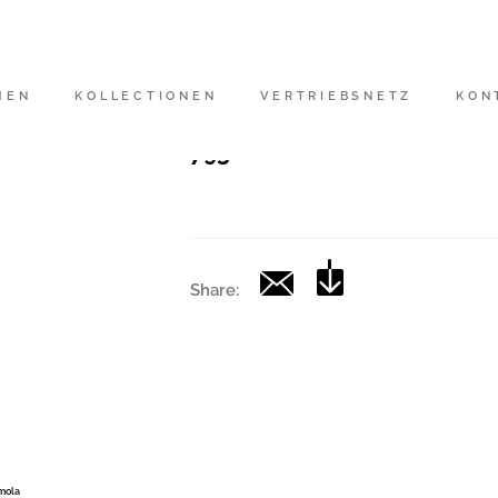
Artikelnummer
|
MEN
KOLLECTIONEN
VERTRIEBSNETZ
KON
Kollektion
793
Share:
Imola