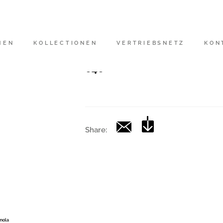
Artikelnummer
|
MEN
KOLLECTIONEN
VERTRIEBSNETZ
KON
Kollektion
646
Share:
Imola