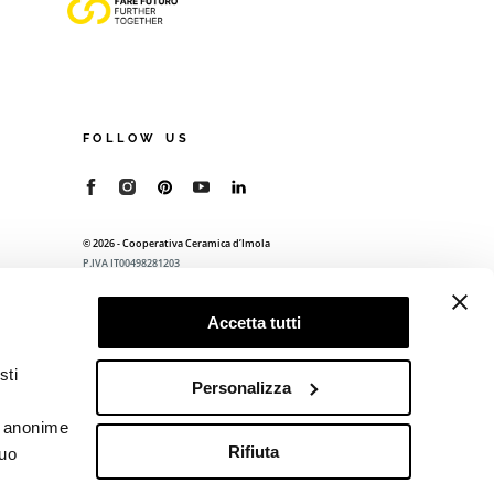
FOLLOW US
© 2026 - Cooperativa Ceramica d’Imola
P.IVA IT00498281203
C.F. E REG. IMPR. BO 00286900378
R.E.A. BO 5545
Accetta tutti
Privacy Policy
—
Cookie policy
—
Preferenze
privacy
sti
Personalizza
he anonime
Rifiuta
tuo