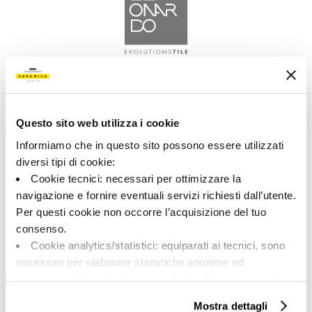
A brand of Cooperativa Ceramica d’Imola
Via Vittorio Veneto, 13 - 40026 Imola (BO)
Tel: +39 0542 601601
Questo sito web utilizza i cookie
Informiamo che in questo sito possono essere utilizzati
diversi tipi di cookie:
Cookie tecnici: necessari per ottimizzare la
LEONARDO
navigazione e fornire eventuali servizi richiesti dall’utente.
Per questi cookie non occorre l’acquisizione del tuo
consenso.
BRAND
Cookie analytics/statistici: equiparati ai tecnici, sono
COMPANY
necessari per elaborare statistiche anonime ed
COLLECTIONS
aggregate, al fine di ottimizzare il sito. Per questi cookie
non occorre l’acquisizione del tuo consenso.
Mostra dettagli
Cookie di profilazione/marketing: sono utilizzati, solo